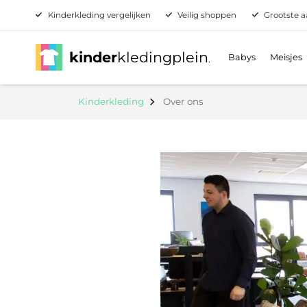
Kinderkleding vergelijken
Veilig shoppen
Grootste a
kinder
kledingplein
Babys
Meisjes
.
Kinderkleding
Over ons