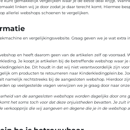
 kunt gemakkelijk vergelijken waar je de beste deal krijgt. Wanne
aakt linken wij je door zodat je daar terecht komt. Hiermee bespa
op allerlei webshops schoenen te vergelijken.
ormatie
oekmachine en vergelijkingswebsite. Graag geven we je wat extra 
webshop en heeft daarom geen van de artikelen zelf op voorraad. 
rkleding. Je koopt je artikelen bij de betreffende webshop waar j
kledingplein.be. Dit houdt in dat wij niet verantwoordelijk zijn vo
mogelijk om producten te retourneren naar Kinderkledingplein.be. 
aalt namelijk rechtstreeks bij de aangesloten webshop. Hierdoor zijn
rden op veelgestelde vragen verwijzen we je graag door naar onz
arheid van de aangesloten webshops worden dagelijks door ons g
komt het soms toch voor dat deze onjuistheden bevatten. Je zult in
de verkoopprijs die wij aangeven en degene die je in de webshop aan