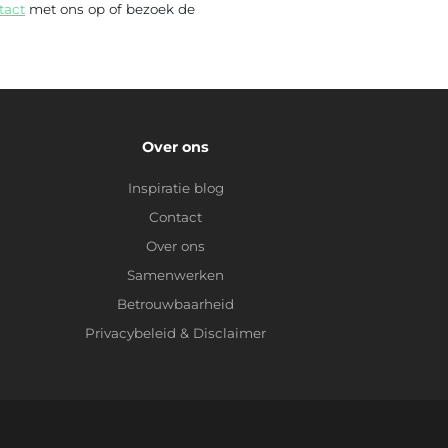
tact
met ons op of bezoek de
Over ons
Inspiratie blog
Contact
Over ons
Samenwerken
Betrouwbaarheid
Privacybeleid
&
Disclaimer