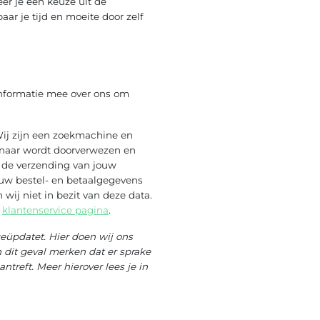
er je een keuze uit de
ar je tijd en moeite door zelf
informatie mee over ons om
Wij zijn een zoekmachine en
e naar wordt doorverwezen en
or de verzending van jouw
Jouw bestel- en betaalgegevens
 wij niet in bezit van deze data.
e
klantenservice pagina
.
eüpdatet. Hier doen wij ons
 dit geval merken dat er sprake
treft. Meer hierover lees je in