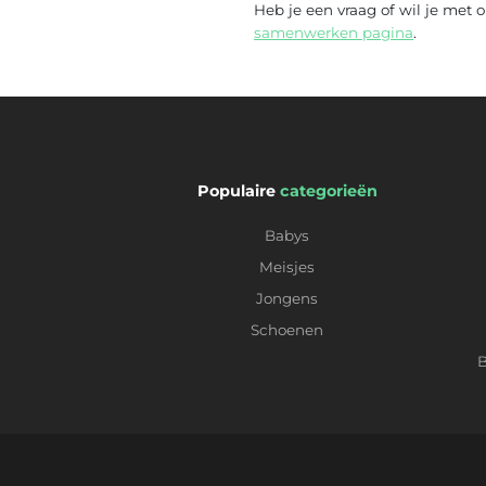
Heb je een vraag of wil je me
samenwerken pagina
.
Populaire
categorieën
Babys
Meisjes
Jongens
Schoenen
B