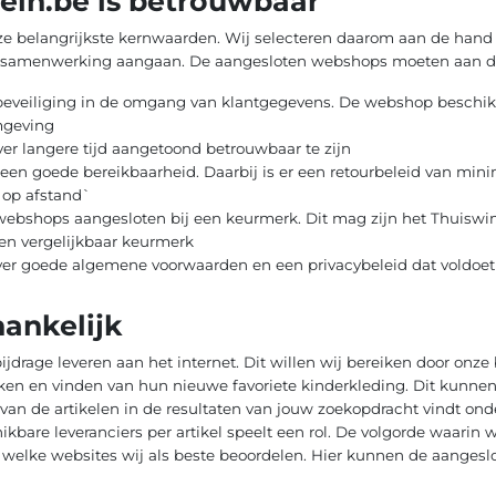
ein.be is betrouwbaar
e belangrijkste kernwaarden. Wij selecteren daarom aan de hand va
samenwerking aangaan. De aangesloten webshops moeten aan de
 beveiliging in de omgang van klantgegevens. De webshop beschikt 
mgeving
r langere tijd aangetoond betrouwbaar te zijn
 een goede bereikbaarheid. Daarbij is er een retourbeleid van min
op afstand`
e webshops aangesloten bij een keurmerk. Dit mag zijn het Thuisw
n vergelijkbaar keurmerk
er goede algemene voorwaarden en een privacybeleid dat voldoet
hankelijk
ijdrage leveren aan het internet. Dit willen wij bereiken door onze
ken en vinden van hun nieuwe favoriete kinderkleding. Dit kunne
g van de artikelen in de resultaten van jouw zoekopdracht vindt ond
hikbare leveranciers per artikel speelt een rol. De volgorde waarin
en welke websites wij als beste beoordelen. Hier kunnen de aange