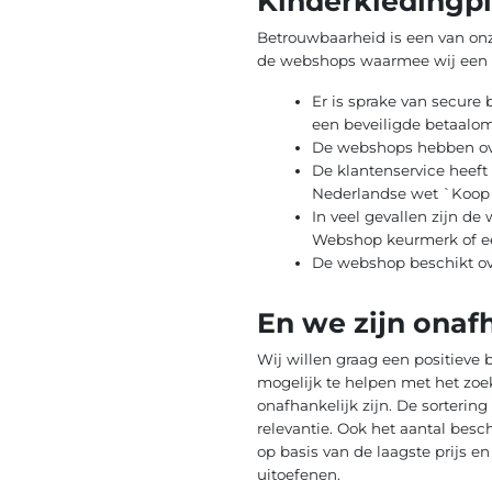
Kinderkledingpl
Betrouwbaarheid is een van onz
de webshops waarmee wij een 
Er is sprake van secure
een beveiligde betaalo
De webshops hebben ove
De klantenservice heeft
Nederlandse wet `Koop 
In veel gevallen zijn d
Webshop keurmerk of ee
De webshop beschikt ov
En we zijn onaf
Wij willen graag een positieve b
mogelijk te helpen met het zoe
onafhankelijk zijn. De sorterin
relevantie. Ook het aantal besc
op basis van de laagste prijs 
uitoefenen.