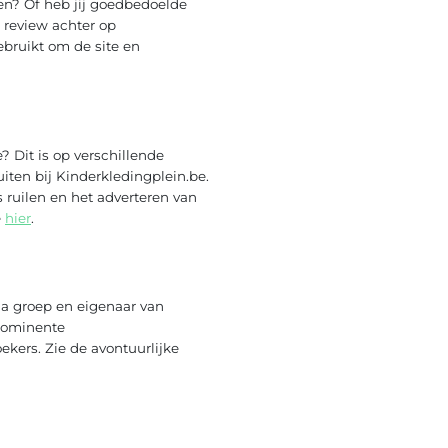
len? Of heb jij goedbedoelde
 review achter op
ebruikt om de site en
 Dit is op verschillende
iten bij Kinderkledingplein.be.
 ruilen en het adverteren van
e
hier
.
ia groep en eigenaar van
prominente
kers. Zie de avontuurlijke