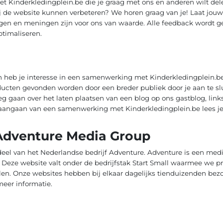
met Kinderkledingplein.be die je graag met ons en anderen wilt de
 de website kunnen verbeteren? We horen graag van je! Laat jouw
ingen en meningen zijn voor ons van waarde. Alle feedback wordt g
ptimaliseren.
n heb je interesse in een samenwerking met Kinderkledingplein.be?
ducten gevonden worden door een breder publiek door je aan te slu
 gaan over het laten plaatsen van een blog op ons gastblog, links
 aangaan van een samenwerking met Kinderkledingplein.be lees j
Adventure Media Group
deel van het Nederlandse bedrijf Adventure. Adventure is een med
n. Deze website valt onder de bedrijfstak Start Small waarmee we 
en. Onze websites hebben bij elkaar dagelijks tienduizenden bezoe
eer informatie.