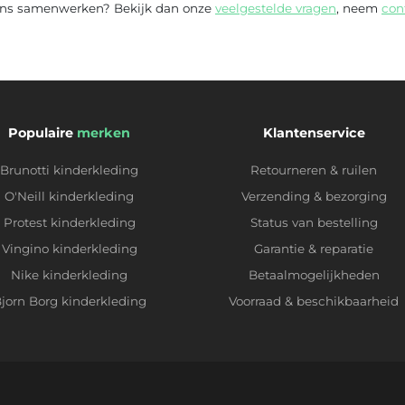
t ons samenwerken? Bekijk dan onze
veelgestelde vragen
, neem
con
Populaire
merken
Klantenservice
Brunotti kinderkleding
Retourneren & ruilen
O'Neill kinderkleding
Verzending & bezorging
Protest kinderkleding
Status van bestelling
Vingino kinderkleding
Garantie & reparatie
Nike kinderkleding
Betaalmogelijkheden
jorn Borg kinderkleding
Voorraad & beschikbaarheid